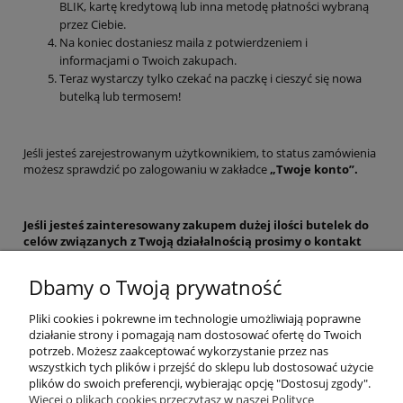
BLIK, kartę kredytową lub inna metodę płatności wybraną
przez Ciebie.
Na koniec dostaniesz maila z potwierdzeniem i
informacjami o Twoich zakupach.
Teraz wystarczy tylko czekać na paczkę i cieszyć się nowa
butelką lub termosem!
Jeśli jesteś zarejestrowanym użytkownikiem, to status zamówienia
możesz sprawdzić po zalogowaniu w zakładce
„
Twoje konto”.
Jeśli jesteś zainteresowany zakupem dużej ilości butelek do
celów związanych z Twoją działalnością prosimy o kontakt
mailowy pod adresem: kontakt@casno.pl
Dbamy o Twoją prywatność
Pliki cookies i pokrewne im technologie umożliwiają poprawne
POMOC
działanie strony i pomagają nam dostosować ofertę do Twoich
potrzeb. Możesz zaakceptować wykorzystanie przez nas
MOJE KONTO
wszystkich tych plików i przejść do sklepu lub dostosować użycie
plików do swoich preferencji, wybierając opcję "Dostosuj zgody".
Więcej o plikach cookies przeczytasz w naszej Polityce