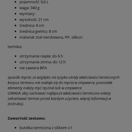
pojemność: 0,6 L
waga: 340 g
wymiary:
wysokość: 21 cm
średnica: 8 cm
średnica gwintu: 8 cm
materiał: stal nierdzewna, PP, silikon
termika:
utrzymanie ciepła: do 6 h
utrzymanie zimna: do 12 h
nie zawiera BPA
sposób mycia: ze względu na ryzyko utraty właściwości termicznych
korpus termosu nie nadaje się do mycia w zmywarce, pozostałe
elementy należy myć ręcznie lub w zmywarce
UWAGA: aby zachować najlepsze właściwości termiczne należy
zahartować termos przed każdym użyciem, więcej informacji w
instrukcji.
Zawartość zestawu:
butelka termiczna z sitkiem x1