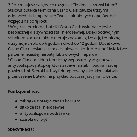
❓ Potrzebujesz czegoś, co rozgrzeje Cię zimą i orzeźwi latem?
Stalowa butelka termiczna Casno Clark zawsze utrzyma
odpowiednią temperaturę Twoich ulubionych napojów, bez
względu na porę roku!
❗ Wnętrze termicznej butelki Casno Clark wykonane jest z
bezpiecznej dla żywności stali nierdzewnej. Dzięki podwójnym
ściankom korpusu bidon oferuje znakomitą izolację termiczną –
utrzymuje ciepło do 6 godzin i chłód do 12 godzin. Dodatkowo
Casno Clark posiada szerokie stalowe sitko, które umożliwia łatwe
parzenie liściastej herbaty lub ziołowych naparów.
❗ Casno Clark to bidon termiczny wyposażony w gumową,
antypoślizgową stopkę, która zapewnia stabilność na każdej
powierzchni. Szeroki uchwyt zintegrowany z korkiem ułatwia
przenoszenie butelki, na przykład podczas jazdy na rowerze.
Funkcjonalność:
zakrętka zintegrowana z korkiem
sitko ze stali nierdzewnej
antypoślizgowa podstawka
szeroki uchwyt
Specyfikacja: