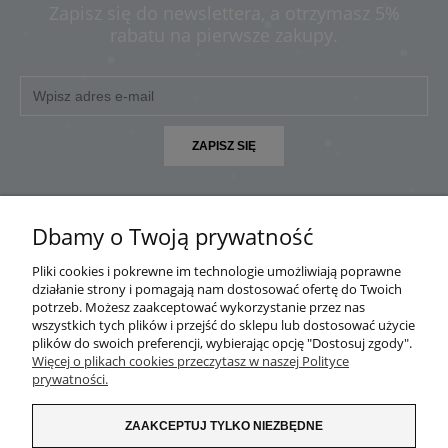
Zapisz się do newslettera, a otrzymasz 5%
rabatu na pierwsze zakupy.
ZAPISZ SIĘ
Dbamy o Twoją prywatność
Pliki cookies i pokrewne im technologie umożliwiają poprawne
POMOC
działanie strony i pomagają nam dostosować ofertę do Twoich
potrzeb. Możesz zaakceptować wykorzystanie przez nas
MOJE KONTO
wszystkich tych plików i przejść do sklepu lub dostosować użycie
plików do swoich preferencji, wybierając opcję "Dostosuj zgody".
Więcej o plikach cookies przeczytasz w naszej Polityce
PŁATNOŚCI I DOSTAWA
prywatności.
INFORMACJE
ZAAKCEPTUJ TYLKO NIEZBĘDNE