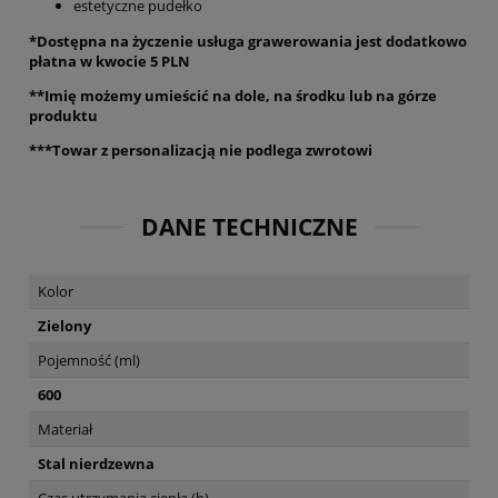
estetyczne pudełko
*Dostępna na życzenie usługa grawerowania jest dodatkowo
płatna w kwocie 5 PLN
**Imię możemy umieścić na dole, na środku lub na górze
produktu
***Towar z personalizacją nie podlega zwrotowi
DANE TECHNICZNE
Kolor
Zielony
Pojemność (ml)
600
Materiał
Stal nierdzewna
Czas utrzymania ciepła (h)