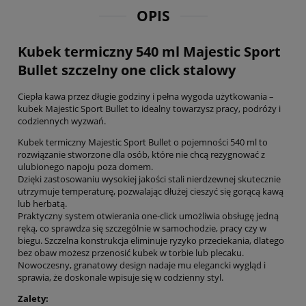
OPIS
Kubek termiczny 540 ml Majestic Sport
Bullet szczelny one click stalowy
Ciepła kawa przez długie godziny i pełna wygoda użytkowania –
kubek Majestic Sport Bullet to idealny towarzysz pracy, podróży i
codziennych wyzwań.
Kubek termiczny Majestic Sport Bullet o pojemności 540 ml to
rozwiązanie stworzone dla osób, które nie chcą rezygnować z
ulubionego napoju poza domem.
Dzięki zastosowaniu wysokiej jakości stali nierdzewnej skutecznie
utrzymuje temperaturę, pozwalając dłużej cieszyć się gorącą kawą
lub herbatą.
Praktyczny system otwierania one-click umożliwia obsługę jedną
ręką, co sprawdza się szczególnie w samochodzie, pracy czy w
biegu. Szczelna konstrukcja eliminuje ryzyko przeciekania, dlatego
bez obaw możesz przenosić kubek w torbie lub plecaku.
Nowoczesny, granatowy design nadaje mu elegancki wygląd i
sprawia, że doskonale wpisuje się w codzienny styl.
Zalety: