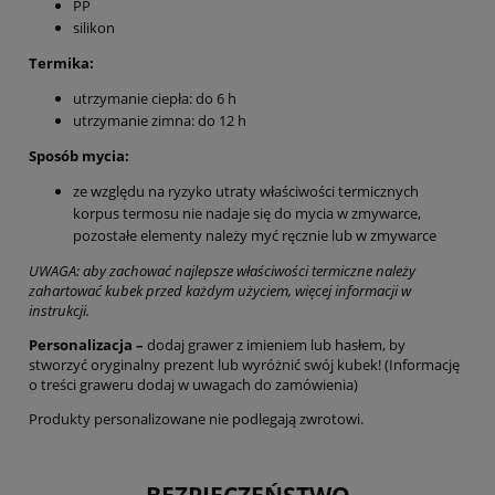
PP
silikon
Termika:
utrzymanie ciepła: do 6 h
utrzymanie zimna: do 12 h
Sposób mycia:
ze względu na ryzyko utraty właściwości termicznych
korpus termosu nie nadaje się do mycia w zmywarce,
pozostałe elementy należy myć ręcznie lub w zmywarce
UWAGA: aby zachować najlepsze właściwości termiczne należy
zahartować kubek przed każdym użyciem, więcej informacji w
instrukcji.
Personalizacja –
dodaj grawer z imieniem lub hasłem, by
stworzyć oryginalny prezent lub wyróżnić swój kubek! (Informację
o treści graweru dodaj w uwagach do zamówienia)
Produkty personalizowane nie podlegają zwrotowi.