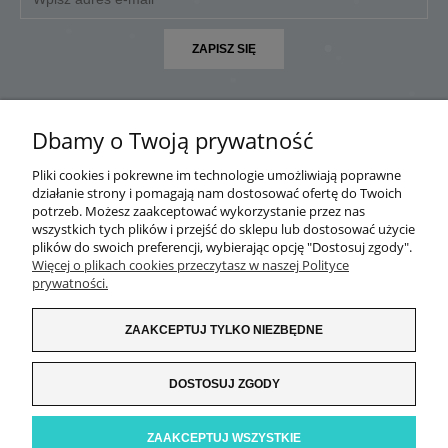
ZAPISZ SIĘ
Dbamy o Twoją prywatność
Pliki cookies i pokrewne im technologie umożliwiają poprawne
POMOC
działanie strony i pomagają nam dostosować ofertę do Twoich
potrzeb. Możesz zaakceptować wykorzystanie przez nas
MOJE KONTO
wszystkich tych plików i przejść do sklepu lub dostosować użycie
plików do swoich preferencji, wybierając opcję "Dostosuj zgody".
Więcej o plikach cookies przeczytasz w naszej Polityce
PŁATNOŚCI I DOSTAWA
prywatności.
INFORMACJE
ZAAKCEPTUJ TYLKO NIEZBĘDNE
O NAS
DOSTOSUJ ZGODY
ZAAKCEPTUJ WSZYSTKIE